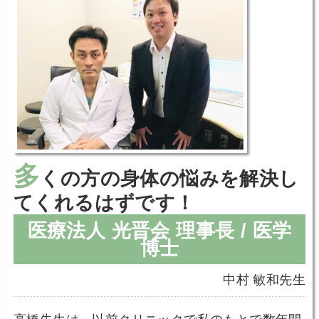
多
くの方の身体の悩みを解決し
てくれるはずです！
医療法人 光晋会 理事長 / 医学
博士
中村 敏和先生