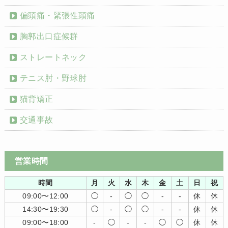
偏頭痛・緊張性頭痛
胸郭出口症候群
ストレートネック
テニス肘・野球肘
猫背矯正
交通事故
営業時間
時間
月
火
水
木
金
土
日
祝
09:00〜12:00
◯
-
◯
◯
-
-
休
休
14:30〜19:30
◯
-
◯
◯
-
-
休
休
09:00〜18:00
-
◯
-
-
◯
◯
休
休